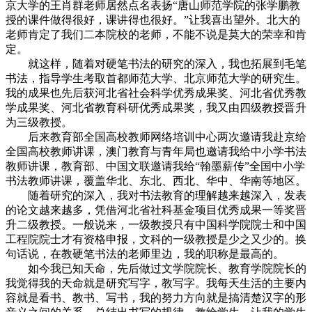
京大学的王肖群老师居然点名表扬“唐山师范学院的张学鹏教
授的课件做得很好，课讲得也很好。”让我喜出望外。北大的
老师肯定了我们二本院校的老师，不能不说是莫大的荣幸和肯
定。
就这样，随着对硬笔书法的研究的深入，我也拓展到毛笔
书法，指导学生考取首都师范大学、北京师范大学的研究生。
我的成果也先后获河北省社会科学优秀成果奖、河北省优秀教
学成果奖、河北省教育科研优秀成果奖，我又由四级教授晋升
为三级教授。
后来教育部全国高校教师网络培训中心两次邀请我赴京给
全国高校教师讲课，澳门教育与青年局也邀请我给中小学书法
教师讲课，教育部、中国文联邀请我给“翰墨薪传”全国中小学
书法教师讲课，覆盖华北、东北、西北、华中、华南等地区。
随着研究的深入，我对书法教育的理解越来越深入，发表
的论文越来越多，凭借河北省社科基金项目优秀成果一等奖晋
升二级教授。一般说来，一级教授只有中国科学院院士和中国
工程院院士才有资格申报，文科的一级教授是少之又少的。换
句话说，在教硬笔书法的老师里边，我的职称是最高的。
如今我已知天命，先后做过文学院院长、教育学院院长的
我觉得我的天命就是研究写字，教写字。我每天生活的主要内
容就是看书、教书、写书，我的努力方向就是搞清楚汉字的形