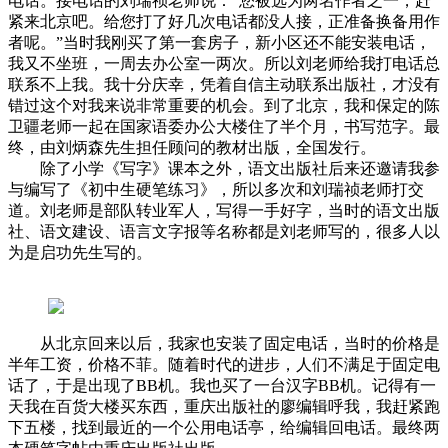
电话。接电话的刘瑞祯老师说：“您被选为两名作者之一，赶
紧来北京吧。给您打了好几次电话都没人接，正准备换备用作
者呢。”当时我刚买了第一套房子，新小区还不能安装电话，
我又不坐班，一周去办公室一两次。所以刘老师给我打电话总
联系不上我。我十分庆幸，凭着自信主动联系出版社，才没有
错过这个对我来说非常重要的机会。到了北京，我和保定的陈
卫疆老师一起在国家语委办公大楼住了半个月，书写范字。最
终，由刘炳森先生担任顾问的教材出版，全国发行。
除了小学《写字》课本之外，语文出版社后来还邀请我参
与编写了《初中生硬笔练习》，所以多次和刘瑞祯老师打交
道。刘老师是部队转业军人，写得一手好字，当时的语文出版
社、语文建设、语言文字报等名称都是刘老师写的，很多人以
为是启功先生写的。
从北京回来以后，我家也安装了固定电话，当时的价格是
半年工资，价格不菲。随着时代的进步，人们不满足于固定电
话了，于是出现了BB机。我也买了一台汉字BB机。记得有一
天我在百货大楼买东西，重庆出版社的廖编辑呼我，我赶紧跑
下五楼，找到最近的一个公用电话亭，给编辑回电话。最终两