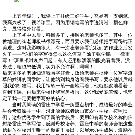
上五年级时，我评上了县级三好学生，奖品有一支钢笔。
我高兴极了，视若珍宝。因为用钢笔写的字迹清晰，颜色鲜
亮，显得格外好看。
上了初中以后，科目多了，接触的老师也多了。其中一位
教地理的崔老师板书很漂亮，而且要求我们必须把字写得端正
美观。这对我影响很大。有一次崔老师看完我们的作业之后发
火了——“你们的字写得怎么这么潦草？除了张学鹏，一律重
写！”班里顿时哀声四起，有人还用酸溜溜的眼光看着我。没
办法，咱也想低调，实力不允许啊，呵呵！
后来更多的老师知道我写字好看，政治老师在批评一位写字潦
草的姓弭的同学时，让他站到我身边看我书写，要求他以后就
照我的标准写。我用钢笔一笔一画地写着，他就默默地看着，
直到下课。再后来学校让我写黑板报。这让我受宠若惊，也坚
定了我一定要把字写好的信心。
当时我就读的雷庄中学是一所重点初中，成绩最好的毕业
生会考取滦县一中、河北滦师或者唐山市农业学校。按照惯
例，这些优秀学生到了新的学校后，要用印有新学校名称的信
封给雷庄中学写信，感谢母校培养。雷庄中学的老师会把这些
信封放在校园里唯一的橱窗里展出，以展示办学成果，激励在