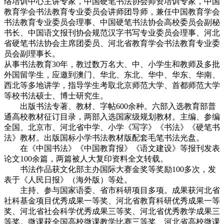
络培训中心主讲专家，中国硬笔书法协会师资培训专家，中国
教育学会书法教育专业委员会讲师团导师，兼任中国教育学会
书法教育专业委员会理事、中国硬笔书法协会高校委员会副秘
书长、中国语文报刊协会规范汉字书写专业委员会理事、河北
省硬笔书法协会主席团委员、河北省教育学会书法教育专业委
员会副理事长。
从事书法教育30年，教过数万名大、中、小学生和教师及多批
外国留学生，应邀到澳门、华北、东北、华中、华东、华南、
西北等多地讲学，指导学生考取北京师范大学、首都师范大学
等校书法硕士、博士研究生。
出版书法专著、教材、字帖600余种。六部入选教育部普
通高校教材征订目录，两部入选国家级规划教材。主编、参编
全国、北京市、河北省中学、小学《写字》《书法》《硬笔书
法》教材。出版国标小学书法教材版配套毛笔书法光盘。
在《中国书法》《中国教育报》《语文建设》等报刊发表
论文100余篇，两篇被人大复印资料全文转载。
书法作品获文化部主办国际大赛金奖等奖励100多次，发
表于《人民日报》（海外版）等处。
主持、参与国家语委、省市科研项目多项。成果获河北省
社科基金项目优秀成果一等奖、河北省教育科研优秀成果一等
奖、河北省社会科学优秀成果三等奖、河北省优秀教学成果三
等奖。微课获全国高校微课教学比赛三等奖、河北省高校微课