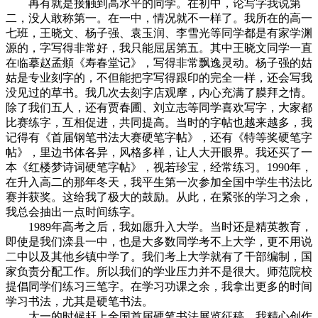
再有就是接触到高水平的同学。在初中，论写字我说第
二，没人敢称第一。在一中，情况就不一样了。我所在的高一
七班，王晓文、杨子强、袁玉润、李雪光等同学都是有家学渊
源的，字写得非常好，我只能屈居第五。其中王晓文同学一直
在临摹赵孟頫《寿春堂记》，写得非常飘逸灵动。杨子强的姑
姑是专业刻字的，不但能把字写得跟印的完全一样，还会写我
没见过的草书。我几次去刻字店观摩，内心充满了膜拜之情。
除了我们五人，还有贾春圃、刘立志等同学喜欢写字，大家都
比赛练字，互相促进，共同提高。当时的字帖也越来越多，我
记得有《首届钢笔书法大赛硬笔字帖》，还有《特等奖硬笔字
帖》，里边书体各异，风格多样，让人大开眼界。我还买了一
本《红楼梦诗词硬笔字帖》，视若珍宝，经常练习。1990年，
在升入高二的那年冬天，我平生第一次参加全国中学生书法比
赛并获奖。这给我了极大的鼓励。从此，在紧张的学习之余，
我总会抽出一点时间练字。
1989年高考之后，我如愿升入大学。当时还是精英教育，
即使是我们滦县一中，也是大多数同学考不上大学，更不用说
二中以及其他乡镇中学了。我们考上大学就有了干部编制，国
家负责分配工作。所以我们的学业压力并不是很大。师范院校
提倡同学们练习三笔字。在学习功课之余，我拿出更多的时间
学习书法，尤其是硬笔书法。
大一的时候赶上全国首届硬笔书法展览征稿，我精心创作