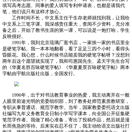
填写高考志愿、同事的爱人填写专利申请表，也都是请我代
笔，他们说只有这样才放心。
工作时间不长，中文系主任于生存老师就找到我，让我给
中文系上三笔字课。我深感责任重大，查阅不少资料，充分准
备之后，开始了教书生涯的第一课，可以说是一炮打响，学生
反映很好。
1991年，我到北京琉璃厂逛书店，一家挨一家的书店里全
是硬笔字帖。我一本本地翻看，看了足足三四个小时，看得头
昏眼花。我心想，什么时候书店能卖我的硬笔字帖呀？没想到
两年后这个愿望就实现了，我和司惠国先生、孟天宇先生合写
的《华夏名胜百咏硬笔字帖》《华夏夏景百咏硬笔字帖》两本
字帖由宇航出版社出版，全国发行。
1996年，出于对书法教育事业的热爱，我主动离开在一般
人眼里前途光明的党委组织部，到了教务处师范素质教研室，
专职从事普通话、规范字教学。当年，国家教委委托语文出版
社编写九年义务教育全日制小学写字课本，向全国公开征集硬
笔范字作者。我做了精心准备，寄出了投稿作品，然后就是漫
长而焦急的等待。后来实在忍不住了，我主动给语文出版社打