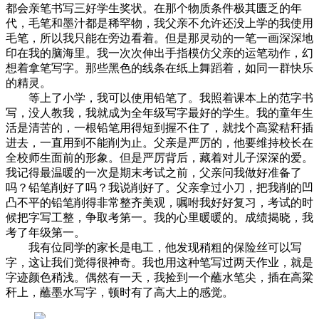
都会亲笔书写三好学生奖状。在那个物质条件极其匮乏的年
代，毛笔和墨汁都是稀罕物，我父亲不允许还没上学的我使用
毛笔，所以我只能在旁边看着。但是那灵动的一笔一画深深地
印在我的脑海里。我一次次伸出手指模仿父亲的运笔动作，幻
想着拿笔写字。那些黑色的线条在纸上舞蹈着，如同一群快乐
的精灵。
等上了小学，我可以使用铅笔了。我照着课本上的范字书
写，没人教我，我就成为全年级写字最好的学生。我的童年生
活是清苦的，一根铅笔用得短到握不住了，就找个高粱秸秆插
进去，一直用到不能削为止。父亲是严厉的，他要维持校长在
全校师生面前的形象。但是严厉背后，藏着对儿子深深的爱。
我记得最温暖的一次是期末考试之前，父亲问我做好准备了
吗？铅笔削好了吗？我说削好了。父亲拿过小刀，把我削的凹
凸不平的铅笔削得非常整齐美观，嘱咐我好好复习，考试的时
候把字写工整，争取考第一。我的心里暖暖的。成绩揭晓，我
考了年级第一。
我有位同学的家长是电工，他发现稍粗的保险丝可以写
字，这让我们觉得很神奇。我也用这种笔写过两天作业，就是
字迹颜色稍浅。偶然有一天，我捡到一个蘸水笔尖，插在高粱
秆上，蘸墨水写字，顿时有了高大上的感觉。