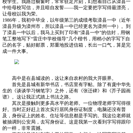
校学生。我路过橱窗时，常常驻足片刻，幻想着自己从滦县一
中给母校写信，并且暗自发誓——我一定要把字写得最漂亮，
让母校以我为荣。
1986年，我初中毕业，以年级第三的成绩考取滦县一中（近年
滦县升级为滦州市，所以滦县一中已经更名为滦州一中）。到
了滦县一中以后，我马上买到了印有“滦县一中”的信封，用钢
笔工整地写下“雷庄中学校领导”几个楷书，用稍小的字写下自
己的名字，贴好邮票，郑重地投进信箱，长出一口气，算是完
成一件大事。
高中是在县城读的，这让来自农村的我大开眼界。
首先是县城有新华书店，书店里有字帖。除了有庞中华先
生的《谈谈学习钢笔字》之外，还有《张迁碑》和《芥子园画
谱》。这让我正式踏上书法之路。
其次是接触到更多高水平的老师。一位物理老师字写得很
好。当时正好赶上首次实行居民身份证制度，电脑还没有普
及，身份证上的姓名、住址等信息都是手写的。我这位老师就
被抽调到公安局，去写身份证。这是我第一次看到字写得跟印
的一样，非常震撼。