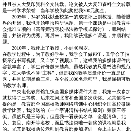
并且被人大复印资料全文转载。论文被人大复印资料全文转载
是一种学术荣誉，当年学校为此奖励我300元奖金。
2005年，34岁的我以全校第一的成绩评上副教授。随着眼
界的开阔，我也开始申报科研课题。第一个课题是中国教育学
会批准立项的《高等师范院校书法教学模式探讨》，顺利结
题，并被评为优秀。再后来，我陆续获批多个课题，并顺利结
题。
2010年，我评上了教授，不到40周岁。
在教学过程中，为了教好学生，我学会了做PPT，又学会了拍
摄示范书写视频，又自学了视频加工，这样我的多媒体课件内
容就丰富了，学生评价越来越高。虽然我教的只是书法和规范
字，在大学也不算“主科”，但是我的教学质量评价一直是优
秀，并且长期是前三名。在全校1000名老师里，我是屈指可数
的教学名师。
中央电化教育馆组织全国多媒体课件大赛，我第一次参加
就获得了三等奖。后来在河北省和全国多次获奖。尤其值得一
提的是，教育部全国高校教师网络培训中心组织全国高校微课
教学比赛，我报送的《一个字讲清楷书结构原则》荣获三等
奖。虽然只是三等奖，但是我一看获奖名单，全是清华、北
大、复旦、南开等名校，而且书法类唯一获奖的课程就是我
的。尤其是我校两位老师到教育部参加培训，会上主讲人、北