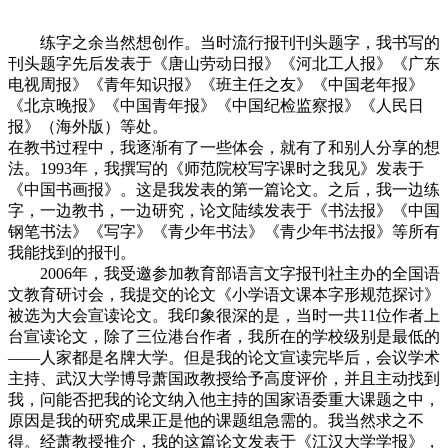
练字之余当然想创作。当时流行报刊刊头题字，我书写的
刊头题字先后发表于《唐山劳动日报》《河北工人报》《广东
电视周报》《青年知识报》《班主任之友》《中国老年报》
《北京晚报》《中国青年报》《中国纪检监察报》《人民日
报》（海外版）等处。
在教书过程中，我逐渐有了一些体会，就有了和别人分享的想
法。1993年，我撰写的《师范院校写字课时之我见》发表于
《中国书画报》。这是我发表的第一篇论文。之后，我一边练
字，一边教书，一边研究，论文陆续发表于《书法报》《中国
钢笔书法》《写字》《青少年书法》《青少年书法报》等所有
我能找到的报刊。
2006年，我受邀参加教育部语言文字报刊社主办的全国语
文教育研讨会，我提交的论文《小学语文课本字形规范探讨》
被选为大会宣读论文。我印象很深的是，当时一共11位作者上
台宣读论文，除了三位港台作者，我所在的学校级别是最低的
——人家都是名牌大学。但是我的论文宣读完毕后，会议学术
主持、武汉大学博导萧国政教授给予高度评价，并且主动找到
我，问能否把我的论文纳入他主持的国家语委重大课题之中，
原因是我的研究成果正是他的课题组急需的。我当然求之不
得。经萧教授推介，我的这篇论文发表于《江汉大学学报》，