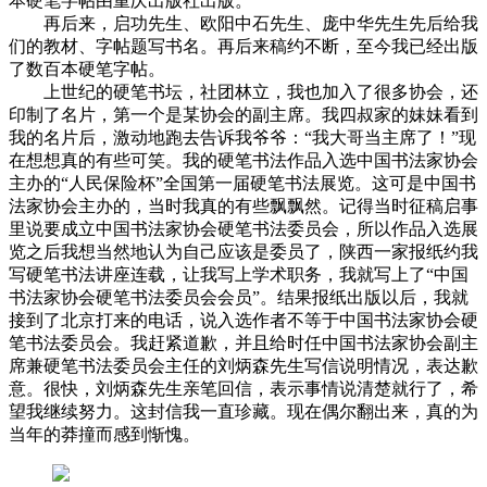
本硬笔字帖由重庆出版社出版。
再后来，启功先生、欧阳中石先生、庞中华先生先后给我
们的教材、字帖题写书名。再后来稿约不断，至今我已经出版
了数百本硬笔字帖。
上世纪的硬笔书坛，社团林立，我也加入了很多协会，还
印制了名片，第一个是某协会的副主席。我四叔家的妹妹看到
我的名片后，激动地跑去告诉我爷爷：“我大哥当主席了！”现
在想想真的有些可笑。我的硬笔书法作品入选中国书法家协会
主办的“人民保险杯”全国第一届硬笔书法展览。这可是中国书
法家协会主办的，当时我真的有些飘飘然。记得当时征稿启事
里说要成立中国书法家协会硬笔书法委员会，所以作品入选展
览之后我想当然地认为自己应该是委员了，陕西一家报纸约我
写硬笔书法讲座连载，让我写上学术职务，我就写上了“中国
书法家协会硬笔书法委员会会员”。结果报纸出版以后，我就
接到了北京打来的电话，说入选作者不等于中国书法家协会硬
笔书法委员会。我赶紧道歉，并且给时任中国书法家协会副主
席兼硬笔书法委员会主任的刘炳森先生写信说明情况，表达歉
意。很快，刘炳森先生亲笔回信，表示事情说清楚就行了，希
望我继续努力。这封信我一直珍藏。现在偶尔翻出来，真的为
当年的莽撞而感到惭愧。